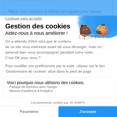
Nous vous invitons à utiliser cet espace pour laisser
vos condoléances, partager des photos souvenirs, une
anecdote ou exprimer vos pensées à travers des
poèmes ou des textes. Cet endroit est un lieu
d'expression dédié à honorer la mémoire d’André
RAYMOND.
Un service de plantation d’arbre hommage est
disponible ici
.
Je rends hommage
Cérémonie civile
jeudi 31 août 2023 à 15h30
3
Cimetière de Le Monestier
Le Monestier Puy-de-Dôme
Faire-part
Hommages
63890 Le Monestier