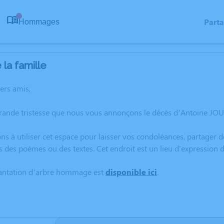
Part
Hommages
0
la famille
hers amis,
rande tristesse que nous vous annonçons le décès d’Antoine JOUB
ns à utiliser cet espace pour laisser vos condoléances, partager
s des poèmes ou des textes. Cet endroit est un lieu d'expressio
lantation d’arbre hommage est
disponible ici
.