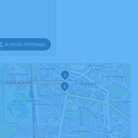
Je rends hommage
2
3