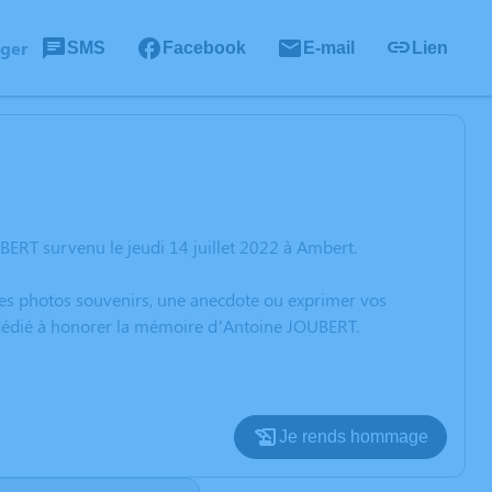
ager
SMS
Facebook
E-mail
Lien
ERT survenu le jeudi 14 juillet 2022 à Ambert.
 des photos souvenirs, une anecdote ou exprimer vos
n dédié à honorer la mémoire d’Antoine JOUBERT.
Je rends hommage