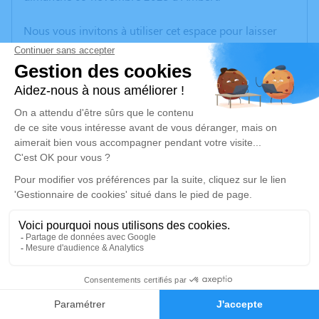
Nous vous invitons à utiliser cet espace pour laisser
vos condoléances, partager des photos souvenirs, une
anecdote ou exprimer vos pensées à travers des
poèmes ou des textes. Cet endroit est un lieu
d'expression dédié à honorer la mémoire de Bernard
BICHARD.
Un service de plantation d’arbre hommage est
disponible ici
.
Je rends hommage
Cérémonie religieuse
mercredi 12 novembre 2025 à 14h30
2
Église Saint Jean d'Ambert
63600 Ambert
Faire-part
Hommages