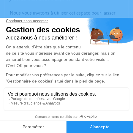
Nous vous invitons à utiliser cet espace pour laisser
vos condoléances, partager des photos souvenirs, une
anecdote ou exprimer vos pensées à travers des
poèmes ou des textes. Cet endroit est un lieu
d'expression dédié à honorer la mémoire de
Dominique MULLER.
Un service de plantation d’arbre hommage est
disponible ici
.
Je rends hommage
Cérémonie civile
jeudi 27 mars 2025 à 09h00
2
Crématorium Amable Tuisat de Clermont-
Ferrand
Faire-part
Hommages
57 Rue Jean Auguste Seneze