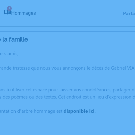
1
Part
Hommages
la famille
hers amis,
rande tristesse que nous vous annonçons le décès de Gabriel VIAL
ns à utiliser cet espace pour laisser vos condoléances, partager
s des poèmes ou des textes. Cet endroit est un lieu d'expression
lantation d’arbre hommage est
disponible ici
.