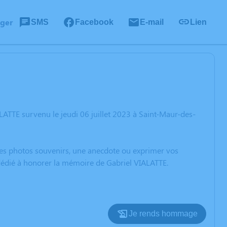
ager
SMS
Facebook
E-mail
Lien
ATTE survenu le jeudi 06 juillet 2023 à Saint-Maur-des-
 des photos souvenirs, une anecdote ou exprimer vos
 dédié à honorer la mémoire de Gabriel VIALATTE.
Je rends hommage