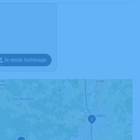
Je rends hommage
1