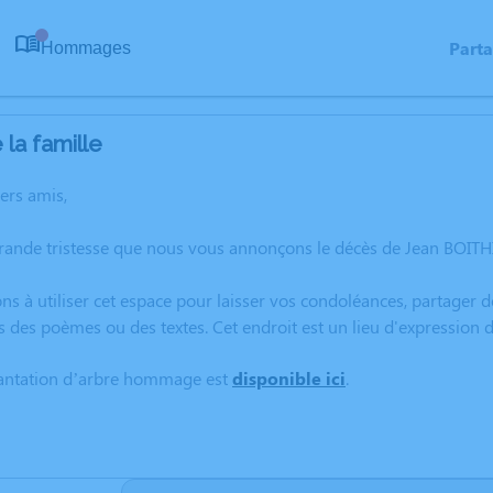
Part
Hommages
0
la famille
hers amis,
rande tristesse que nous vous annonçons le décès de Jean BOITH
ns à utiliser cet espace pour laisser vos condoléances, partager
s des poèmes ou des textes. Cet endroit est un lieu d'expression
lantation d’arbre hommage est
disponible ici
.