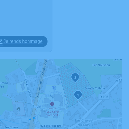
Je rends hommage
3
1