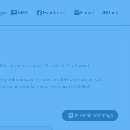
ager
SMS
Facebook
E-mail
Lien
IAS survenu le mardi 13 avril 2021 à Ambert.
 des photos souvenirs, une anecdote ou exprimer vos
 dédié à honorer la mémoire de Jean BOITHIAS.
Je rends hommage