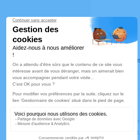
Déroulé de
Le vendred
Église Sain