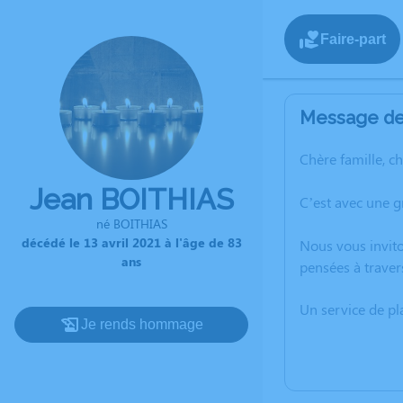
Faire-part
Message de 
Chère famille, c
Jean BOITHIAS
C’est avec une g
né BOITHIAS
décédé le 13 avril 2021 à l'âge de 83
Nous vous invito
ans
pensées à traver
Un service de p
Je rends hommage