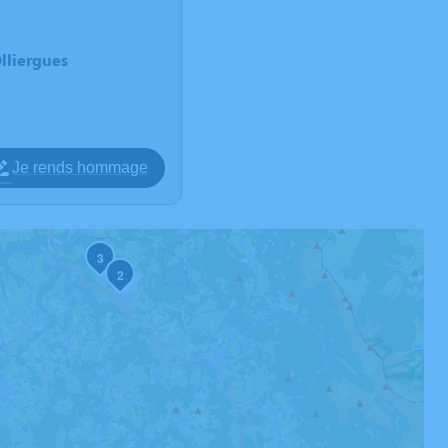
lliergues
Je rends hommage
3
2