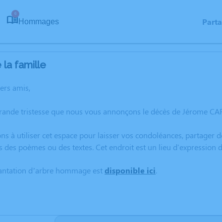
6
Part
Hommages
la famille
hers amis,
grande tristesse que nous vous annonçons le décès de Jérome C
ns à utiliser cet espace pour laisser vos condoléances, partager
s des poèmes ou des textes. Cet endroit est un lieu d'expressio
lantation d’arbre hommage est
disponible ici
.