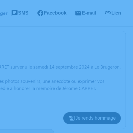
ager
SMS
Facebook
E-mail
Lien
ARRET survenu le samedi 14 septembre 2024 à Le Brugeron.
 des photos souvenirs, une anecdote ou exprimer vos
n dédié à honorer la mémoire de Jérome CARRET.
Je rends hommage