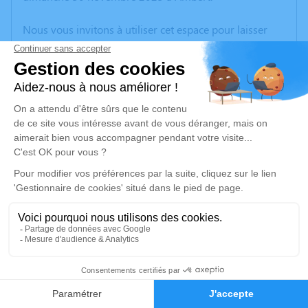
Nous vous invitons à utiliser cet espace pour laisser
vos condoléances, partager des photos souvenirs, une
anecdote ou exprimer vos pensées à travers des
poèmes ou des textes. Cet endroit est un lieu
d'expression dédié à honorer la mémoire de Maurice
DUCROS.
Un service de plantation d’arbre hommage est
disponible ici
.
Je rends hommage
Cérémonie religieuse
lundi 08 décembre 2025 à 14h30
1
Église Notre Dame de la Nativité Puis St
Côme et St Damien de Fournols
Faire-part
Hommages
63980 Fournols