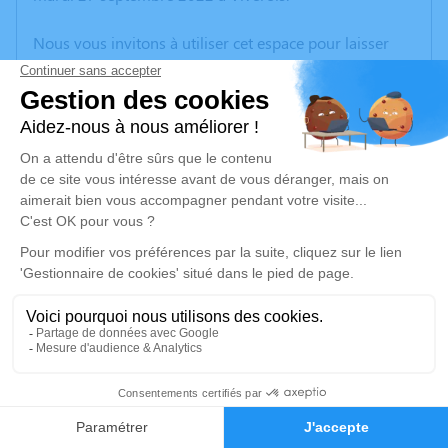
Nous vous invitons à utiliser cet espace pour laisser
vos condoléances, partager des photos souvenirs, une
anecdote ou exprimer vos pensées à travers des
poèmes ou des textes. Cet endroit est un lieu
d'expression dédié à honorer la mémoire de Michelle
BILLON.
Un service de plantation d’arbre hommage est
disponible ici
.
Je rends hommage
Cérémonie civile
mardi 04 octobre 2022 à 10h30
9
Salle de Cérémonie du Crématorium de Saint-
Étienne
Faire-part
Hommages
43, Rue Alfred Colombet