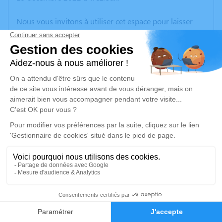
Nous vous invitons à utiliser cet espace pour laisser
vos condoléances, partager des photos souvenirs, une
anecdote ou exprimer vos pensées à travers des
poèmes ou des textes. Cet endroit est un lieu
d'expression dédié à honorer la mémoire de Pascal
BOYER.
Un service de plantation d’arbre hommage est
disponible ici
.
Je rends hommage
Cérémonie civile
jeudi 29 décembre 2022 à 08h30
4
Crématorium Amable Tuisat de Clermont-
Ferrand
Faire-part
Hommages
57 Rue Jean Auguste Seneze