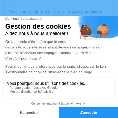
Nous vous invitons à utiliser cet espace pour laisser
vos condoléances, partager des photos souvenirs, une
anecdote ou exprimer vos pensées à travers des
poèmes ou des textes. Cet endroit est un lieu
d'expression dédié à honorer la mémoire de Paul
JOUVISHOMME.
Un service de plantation d’arbre hommage est
disponible ici
.
Je rends hommage
Cérémonie civile
mardi 23 juin 2026 à 09h00
8
Crématorium Amable Tuisat de Clermont-
Ferrand
Faire-part
Hommages
57 Rue Jean Auguste Seneze