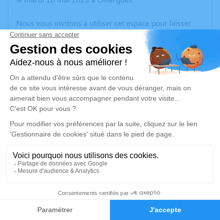
Nous vous invitons à utiliser cet espace pour laisser
vos condoléances, partager des photos souvenirs, une
anecdote ou exprimer vos pensées à travers des
poèmes ou des textes. Cet endroit est un lieu
d'expression dédié à honorer la mémoire de Simone
BOURDELLES.
Un service de plantation d’arbre hommage est
disponible ici
.
Je rends hommage
Cérémonie religieuse
mardi 23 mai 2023 à 15h00
1
Église Notre Dame de l'Assomption
d'Olliergues
Faire-part
Hommages
63880 Olliergues